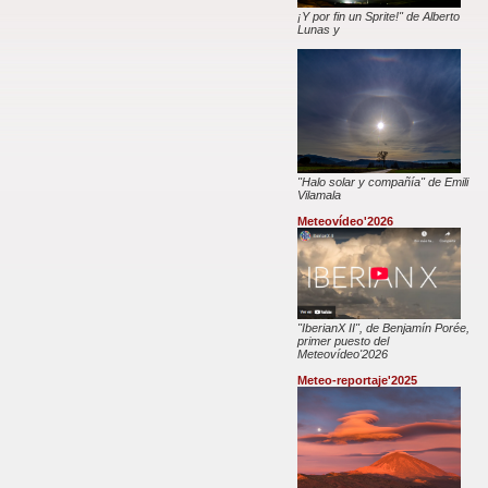
¡Y por fin un Sprite!" de Alberto
Lunas y
"Halo solar y compañía" de Emili
Vilamala
Meteovídeo'2026
"IberianX II", de Benjamín Porée,
primer puesto del
Meteovídeo'2026
Meteo-reportaje'2025