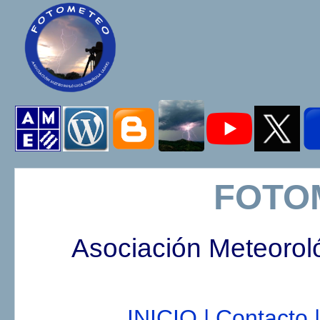
FOTO
Asociación Meteorol
INICIO |
Contacto |