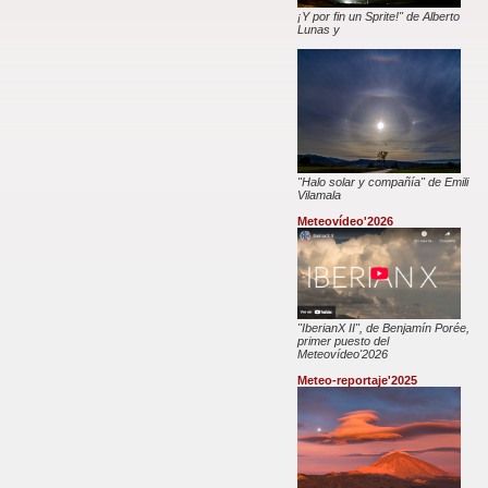
¡Y por fin un Sprite!" de Alberto
Lunas y
"Halo solar y compañía" de Emili
Vilamala
Meteovídeo'2026
"IberianX II", de Benjamín Porée,
primer puesto del
Meteovídeo'2026
Meteo-reportaje'2025