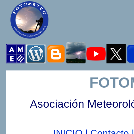
FOTO
Asociación Meteorol
INICIO |
Contacto |