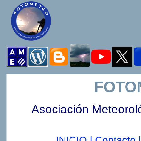
FOTO
Asociación Meteorol
INICIO |
Contacto |