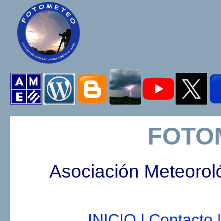
FOTO
Asociación Meteorol
INICIO |
Contacto |