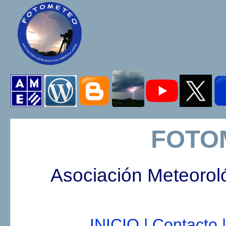
FOTO
Asociación Meteorol
INICIO |
Contacto |