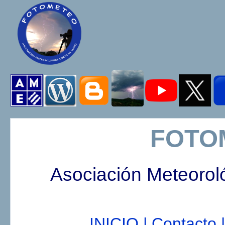
FOTO
Asociación Meteorol
INICIO |
Contacto |