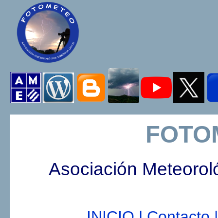
FOTO
Asociación Meteorol
INICIO |
Contacto |