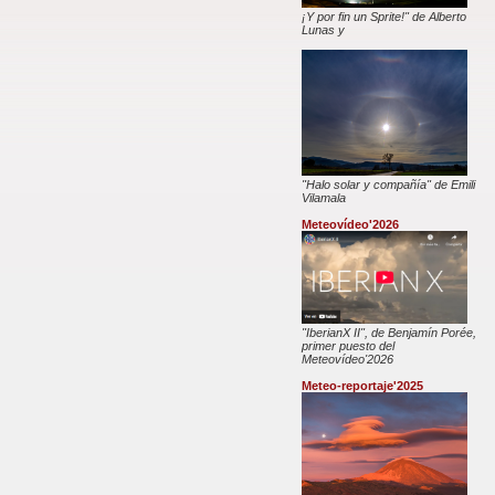
¡Y por fin un Sprite!" de Alberto
Lunas y
"Halo solar y compañía" de Emili
Vilamala
Meteovídeo'2026
"IberianX II", de Benjamín Porée,
primer puesto del
Meteovídeo'2026
Meteo-reportaje'2025