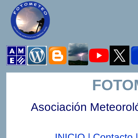
FOTO
Asociación Meteorol
INICIO |
Contacto |