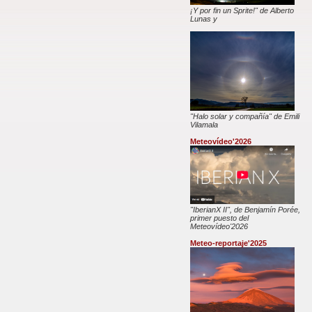
¡Y por fin un Sprite!" de Alberto
Lunas y
"Halo solar y compañía" de Emili
Vilamala
Meteovídeo'2026
"IberianX II", de Benjamín Porée,
primer puesto del
Meteovídeo'2026
Meteo-reportaje'2025