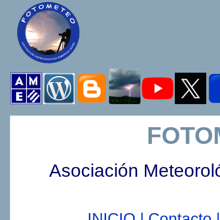
FOTO
Asociación Meteorol
INICIO |
Contacto |