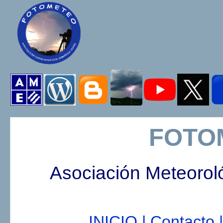
FOTO
Asociación Meteorol
INICIO |
Contacto |