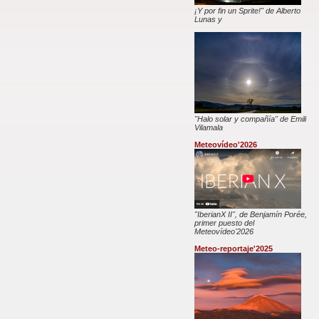
¡Y por fin un Sprite!" de Alberto
Lunas y
"Halo solar y compañía" de Emili
Vilamala
Meteovídeo'2026
"IberianX II", de Benjamín Porée,
primer puesto del
Meteovídeo'2026
Meteo-reportaje'2025