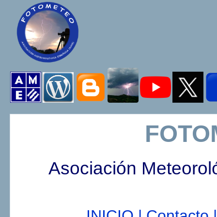
FOTO
Asociación Meteorol
INICIO |
Contacto |