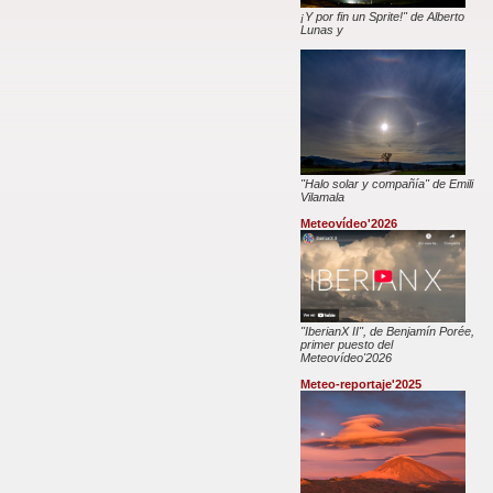
¡Y por fin un Sprite!" de Alberto
Lunas y
"Halo solar y compañía" de Emili
Vilamala
Meteovídeo'2026
"IberianX II", de Benjamín Porée,
primer puesto del
Meteovídeo'2026
Meteo-reportaje'2025