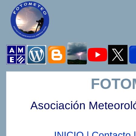
FOTO
Asociación Meteorol
INICIO |
Contacto |