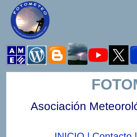
FOTO
Asociación Meteorol
INICIO |
Contacto |