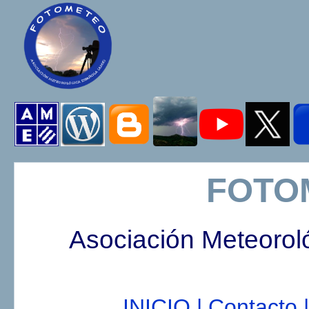
FOTO
Asociación Meteorol
INICIO |
Contacto |