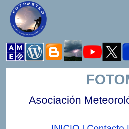
FOTO
Asociación Meteorol
INICIO |
Contacto |