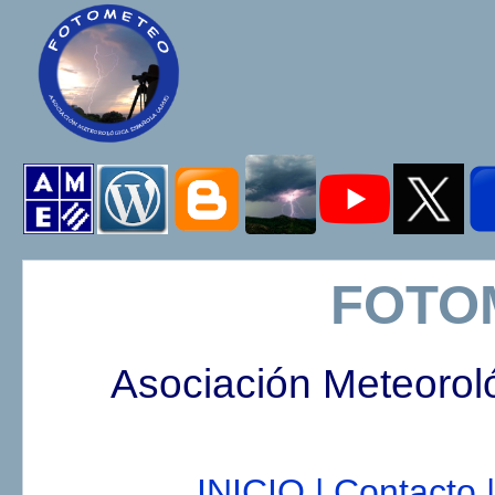
FOTO
Asociación Meteorol
INICIO |
Contacto |