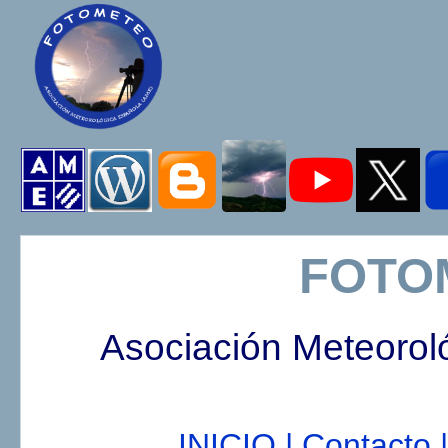
FOTO
Asociación Meteorol
INICIO |
Contacto |