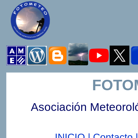
FOTO
Asociación Meteorol
INICIO |
Contacto |