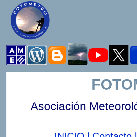
FOTO
Asociación Meteorol
INICIO |
Contacto |