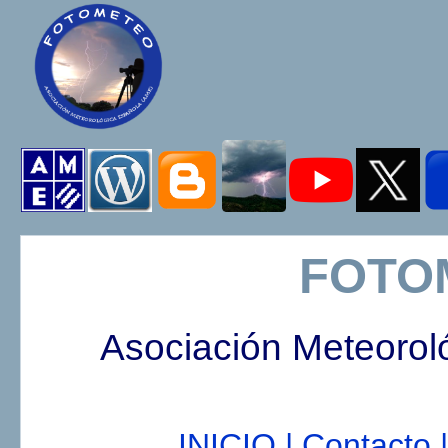
FOTO
Asociación Meteorol
INICIO |
Contacto |