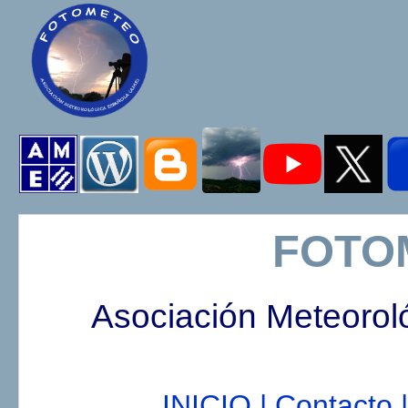
FOTO
Asociación Meteorol
INICIO |
Contacto |