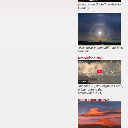
¡Y por fin un Sprite!" de Alberto
Lunas y
"Halo solar y compañía" de Emili
Vilamala
Meteovídeo'2026
"IberianX II", de Benjamín Porée,
primer puesto del
Meteovídeo'2026
Meteo-reportaje'2025