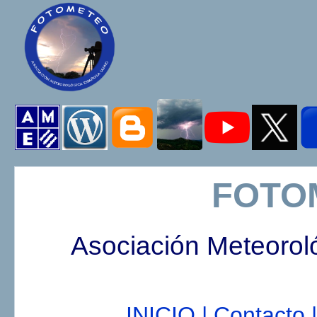
FOTO
Asociación Meteorol
INICIO |
Contacto |