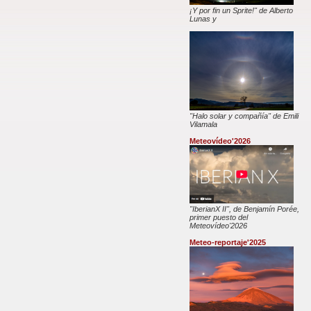
¡Y por fin un Sprite!" de Alberto
Lunas y
"Halo solar y compañía" de Emili
Vilamala
Meteovídeo'2026
"IberianX II", de Benjamín Porée,
primer puesto del
Meteovídeo'2026
Meteo-reportaje'2025