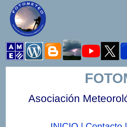
FOTO
Asociación Meteorol
INICIO |
Contacto |