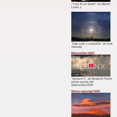
¡Y por fin un Sprite!" de Alberto
Lunas y
"Halo solar y compañía" de Emili
Vilamala
Meteovídeo'2026
"IberianX II", de Benjamín Porée,
primer puesto del
Meteovídeo'2026
Meteo-reportaje'2025