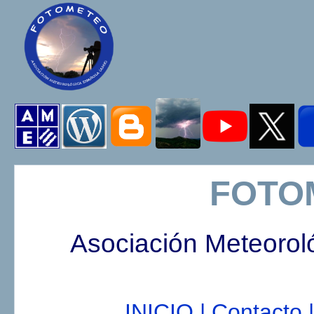
FOTO
Asociación Meteorol
INICIO |
Contacto |