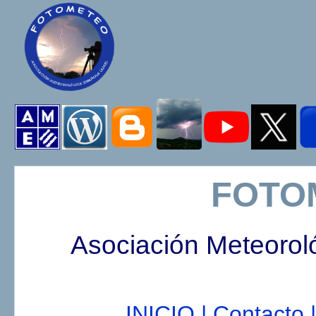
FOTO
Asociación Meteorol
INICIO |
Contacto |