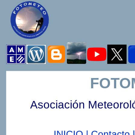
FOTO
Asociación Meteorol
INICIO |
Contacto |