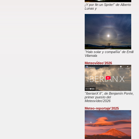
¡Y por fin un Sprite!" de Alberto
Lunas y
"Halo solar y compañía" de Emili
Vilamala
Meteovídeo'2026
"IberianX II", de Benjamín Porée,
primer puesto del
Meteovídeo'2026
Meteo-reportaje'2025