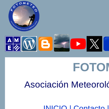
FOTO
Asociación Meteorol
INICIO |
Contacto |