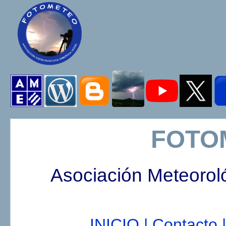
FOTO
Asociación Meteorol
INICIO |
Contacto |