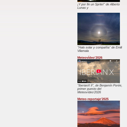
¡Y por fin un Sprite!" de Alberto
Lunas y
"Halo solar y compañía" de Emili
Vilamala
Meteovídeo'2026
"IberianX II", de Benjamín Porée,
primer puesto del
Meteovídeo'2026
Meteo-reportaje'2025