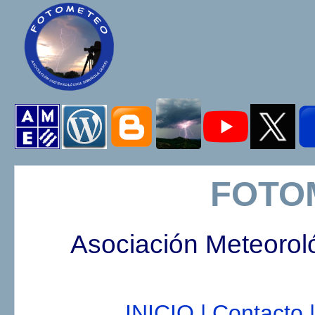
FOTO
Asociación Meteorol
INICIO |
Contacto |