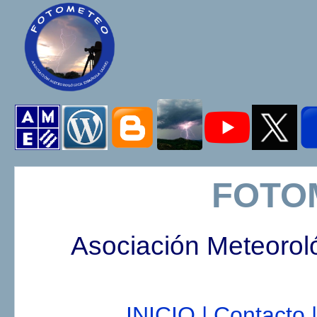
FOTO
Asociación Meteorol
INICIO |
Contacto |