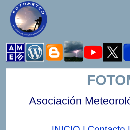
FOTO
Asociación Meteorol
INICIO |
Contacto |