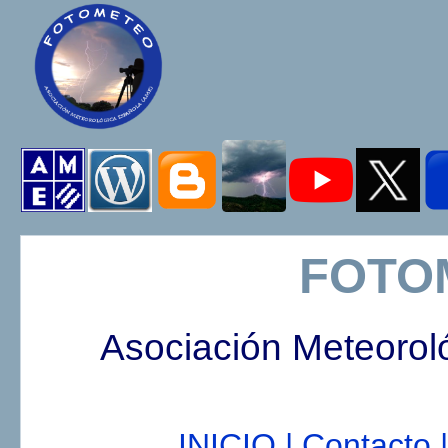
FOTO
Asociación Meteorol
INICIO |
Contacto |