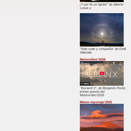
¡Y por fin un Sprite!" de Alberto
Lunas y
"Halo solar y compañía" de Emili
Vilamala
Meteovídeo'2026
"IberianX II", de Benjamín Porée,
primer puesto del
Meteovídeo'2026
Meteo-reportaje'2025