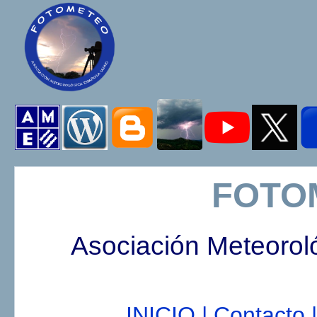
FOTO
Asociación Meteorol
INICIO |
Contacto |