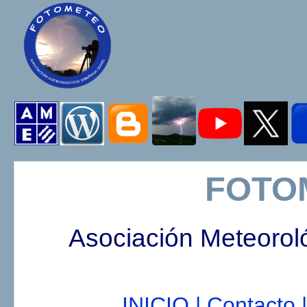
FOTO
Asociación Meteorol
INICIO |
Contacto |