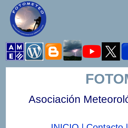
FOTO
Asociación Meteorol
INICIO |
Contacto |