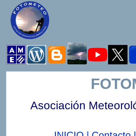
FOTO
Asociación Meteorol
INICIO |
Contacto |