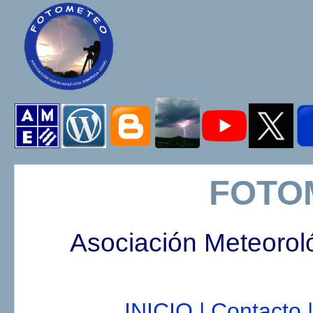
FOTO
Asociación Meteorol
INICIO |
Contacto |