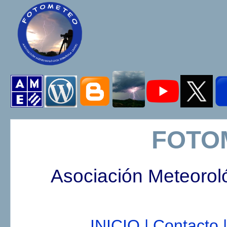
FOTO
Asociación Meteorol
INICIO |
Contacto |